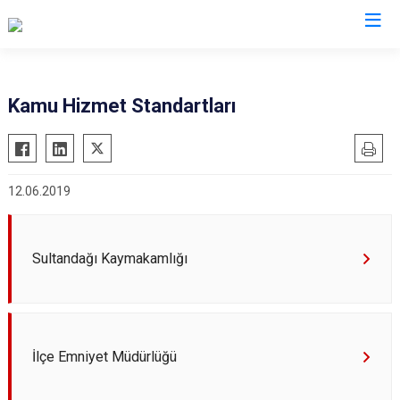
Afyonkarahisar
Kamu Hizmet Standartları
Başmakçı
Hocalar
Bayat
İhsaniye
12.06.2019
Bolvadin
İscehisar
Çay
Kızılören
Çobanlar
Sandıklı
Sultandağı Kaymakamlığı
Dazkırı
Şuhut
Dinar
Sultandağı
Emirdağ
Sinanpaşa
İlçe Emniyet Müdürlüğü
Evciler