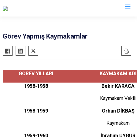
Afyonkarahisar
Görev Yapmış Kaymakamlar
Başmakçı
Hocalar
Bayat
İhsaniye
Bolvadin
İscehisar
GÖREV YILLARI
KAYMAKAM ADI
Çay
Kızılören
Çobanlar
1958-1958
Sandıklı
Bekir KARACA
Dazkırı
Şuhut
Kaymakam Vekili
Dinar
Sultandağı
1958-1959
Orhan DİKBAŞ
Emirdağ
Sinanpaşa
Kaymakam
Evciler
1959-1960
İbrahim UYGUR