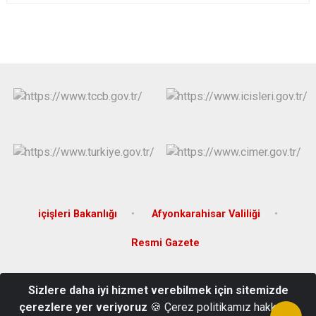
içişleri Bakanlığı
Afyonkarahisar Valiliği
Resmi Gazete
Pazaraltı Mahallesi Atatürk Caddesi
Sizlere daha iyi hizmet verebilmek için sitemizde
Sultandağı/AFYONKARAHİSAR
çerezlere yer veriyoruz
🍪 Çerez politikamız hakkında
0272 656 10 06