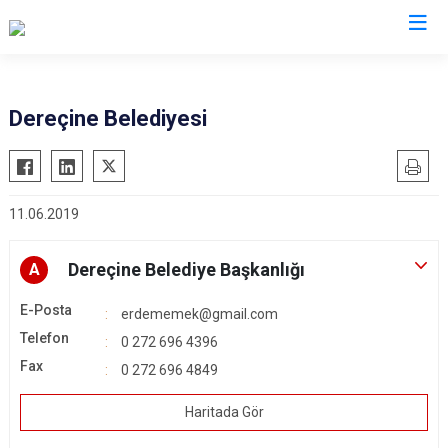
Afyonkarahisar
Dereçine Belediyesi
Başmakçı
Hocalar
Bayat
İhsaniye
11.06.2019
Bolvadin
İscehisar
Çay
Kızılören
Dereçine Belediye Başkanlığı
A
Çobanlar
Sandıklı
E-Posta
Dazkırı
Şuhut
erdememek@gmail.com
Telefon
Dinar
0 272 696 4396
Sultandağı
Fax
0 272 696 4849
Emirdağ
Sinanpaşa
Evciler
Haritada Gör